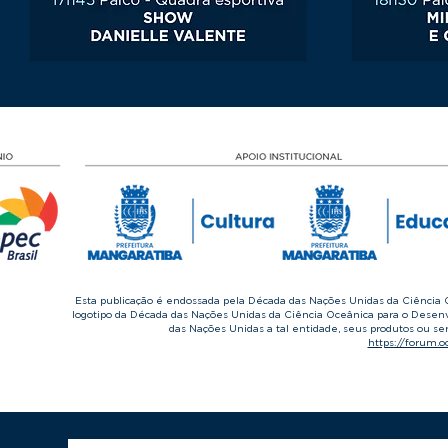
Esta publicação é endossada pela Década das Nações Unidas da Ciênci
logotipo da Década das Nações Unidas da Ciência Oceânica para o Dese
das Nações Unidas a tal entidade, seus produtos ou ser
https://forum.