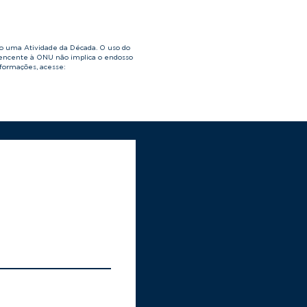
o uma Atividade da Década. O uso do
tencente à ONU não implica o endosso
nformações, acesse: