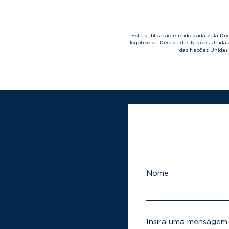
Esta publicação é endossada pela D
logotipo da Década das Nações Unida
das Nações Unidas 
Nome
Insira uma mensagem