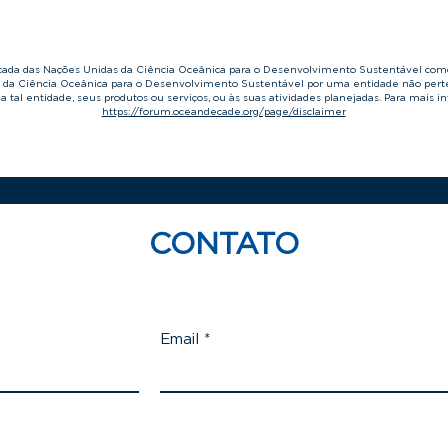
écada das Nações Unidas da Ciência Oceânica para o Desenvolvimento Sustentável com
s da Ciência Oceânica para o Desenvolvimento Sustentável por uma entidade não per
a tal entidade, seus produtos ou serviços, ou às suas atividades planejadas. Para mais i
https://forum.oceandecade.org/page/disclaimer
CONTATO
Email