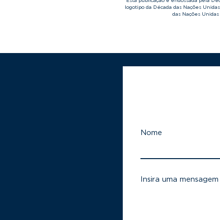
Esta publicação é endossada pela D
logotipo da Década das Nações Unida
das Nações Unidas 
Nome
Insira uma mensagem