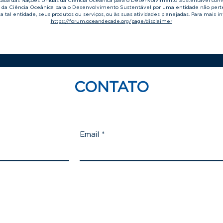
écada das Nações Unidas da Ciência Oceânica para o Desenvolvimento Sustentável com
s da Ciência Oceânica para o Desenvolvimento Sustentável por uma entidade não per
a tal entidade, seus produtos ou serviços, ou às suas atividades planejadas. Para mais i
https://forum.oceandecade.org/page/disclaimer
CONTATO
Email