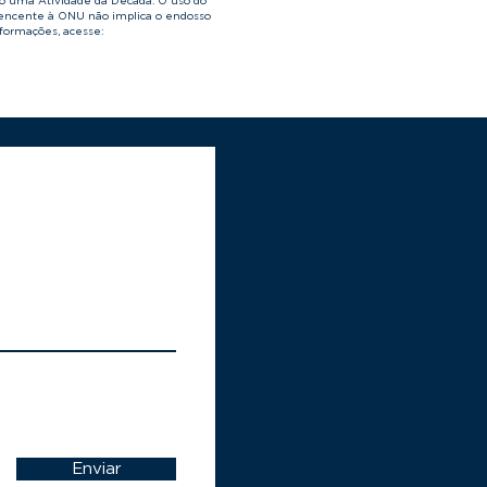
o uma Atividade da Década. O uso do
tencente à ONU não implica o endosso
nformações, acesse:
Enviar